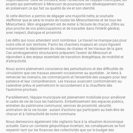
projets qui permettront à Mirecourt de poursuivre son développement tout
en préservant ce qui fait sa qualité de vie et son identité.
Si cette élection a permis de dégager une majorité nette, je souhaite
réaffirmer que je serai le maire de toutes les Mirecurtiennes et de tous les
Mirecurtiens. Mon engagement est de rester à l’écoute de chacun, d’être au
plus proche de vos préoccupations et de travailler dans l’intérêt général,
avec respect, dialogue et proximité.
Les défis qui nous attendent sont nombreux. Le travail ne manque pas pour
notre ville et son territoire. Parmi les chantiers majeurs en cours figurent
notamment le déploiement du réseau de chaleur et les travaux de la gare.
Ces aménagements structurants préparent l’avenir de Mirecourt et
répondent à des enjeux essentiels de transition énergétique, de mobilité et
d’attractivité.
Nous avons pleinement conscience des perturbations et des difficultés de
circulation que ces travaux peuvent occasionner au quotidien. Je tiens à
remercier les riverains, les commerçants et l’ensemble des usagers pour leur
patience et leur compréhension. Les travaux avancent conformément au
calendrier prévu et permettront le raccordement à la chaufferie dès
l’automne prochain.
Parallèlement, l’équipe municipale est pleinement mobilisée pour améliorer
le cadre de vie de tous les habitants. Embellissement des espaces publics,
entretien du patrimoine communal, services de proximité, sécurité,
animation de la vie locale : autant d’actions qui participent au bien-être de
chacun et à l’attractivité de notre commune.
Nous demeurons également très vigilants face à la situation économique
actuelle. Dans un contexte géopolitique incertain, les conséquences se font
ressentir tant sur les finances des collectivités que sur le budget des